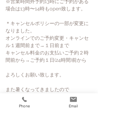
※営業時間外予約13時にご予約がある
場合は13時〜14時もopen致します。
＊キャンセルポリシーの一部が変更に
なりました。
オンラインでのご予約変更・キャンセ
ル１週間前まで→１日前まで
キャンセル料金のお支払いご予約２時
間前から→ご予約１日(24時間)前から
よろしくお願い致します。
また暑くなってきましたので
CSソックスのシルク(夜用)が入荷しま
した！
Phone
Email
コットン(昼用)は11日に入荷します。
寒い時期は、ウールやパイル地などを
利用して冷えとりをしますが