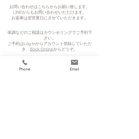
お問い合わせはこちらからお願い致します。
LINEからもお問い合わせいただけます。
お返事は翌営業日にさせていただきます。
体調などのご相談はカウンセリングでご予約下
さい。
​ご予約はLog Inからアカウント登録していただ
き、
Book Online
からどうぞ。
​※
ドメイン指定されている方は、こちらからの
Phone
Email
返信が届きませんので解除して下さい。
ドメイン解除がわかならない場合は、お電話番
号もお送り下さい。
企業様 (For businesses)
mother-
nature@nct
.ne.jp
9
mother nature
MAP
新潟