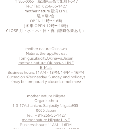
〒955-0065
1-5-17
新潟県三条市旭町
0256-55-1427
Tel/Fax
mother nature 新潟
LINE
駐車場2台
OPEN 11時〜
16時
（冬季 OPEN 12時〜
16時
）
​CLOSE 月・
水・木・日・祝（臨時休業あり）
mother nature Okinawa
Natural therapy,Retreat
,
Tomigusukucity,Okinawa
Japan
mother nature Okinawa
LINE
E-Mail
11
13
, 14
16
Business hours:
AM ~
PM
PM
~
PM
Closed on Wednesday, Sunday, and holidays
(may be temporarily closed sometimes)
mother nature Niigata
Organic shop
1-5-17
955-
Ashahicho,Sanjocity,Niigata
0065
,
Japan
81-256-55-1427
Tel : ＋
mother nature Niigata
LINE
11
16
Business hours:
AM
~
PM