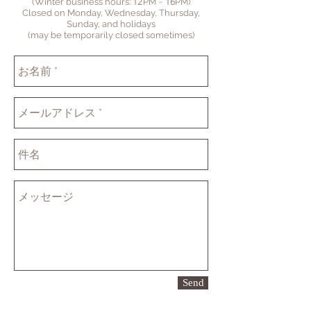
12
16
(Winter business hours:
P
M ~
PM
)
Closed on Monday, Wednesday, Thursday,
Sunday, and holidays
(may be temporarily closed sometimes)
Send