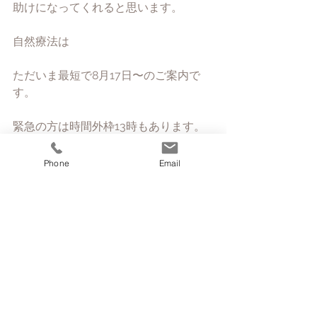
助けになってくれると思います。
自然療法は
ただいま最短で8月17日〜のご案内で
す。
緊急の方は時間外枠13時もあります。
ご希望の方は
Phone
Email
HPのBook Onlineからどうぞ
※時間外枠13時はお電話・メールでの
ご予約になります。
お待ちしております。
コメント