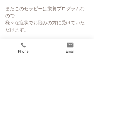
またこのセラピーは栄養プログラムな
ので
様々な症状でお悩みの方に受けていた
だけます。
BICOMは完全ご予約制になります。
ご予約先
Phone
Email
営業時間内　0256-55-1427
営業時間外　
mothernautrejapan@gmail.com
コメント
コメントを追加…