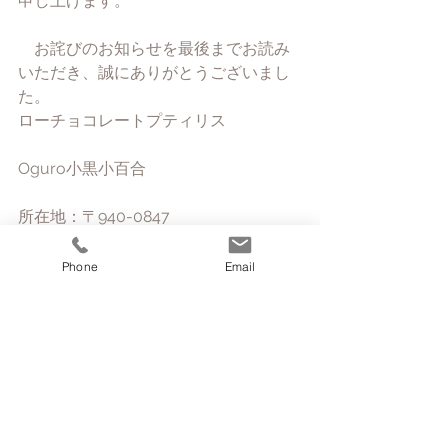
申し上げます。
　お詫びのお知らせを最後までお読み
いただき、誠にありがとうございまし
た。
ローチョコレートプティリス
Oguro小黒小百合
所在地：〒940-0847　
新潟県長岡市土合町235番地
Phone
Email
電話番号：070-5568-0702
すでに7月分としてご予約いただいてい
ます分は、すみませんがキャンセルと
させていただきます。
ご予約していただいたお客様には追っ
てこちらからご連絡させていただきま